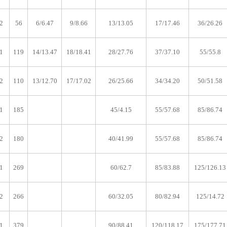
2
56
6/6.47
9/8.66
13/13.05
17/17.46
36/26.26
1
119
14/13.47
18/18.41
28/27.76
37/37.10
55/55.8
2
110
13/12.70
17/17.02
26/25.66
34/34.20
50/51.58
1
185
45/4.15
55/57.68
85/86.74
2
180
40/41.99
55/57.68
85/86.74
1
269
60/62.7
85/83.88
125/126.13
2
266
60/32.05
80/82.94
125/14.72
1
379
90/88.41
120/118.17
175/177.71