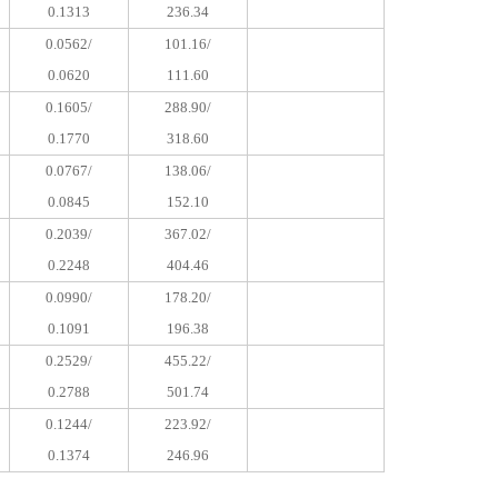
0.1313
236.34
0.0562/
101.16/
0.0620
111.60
0.1605/
288.90/
0.1770
318.60
0.0767/
138.06/
0.0845
152.10
0.2039/
367.02/
0.2248
404.46
0.0990/
178.20/
0.1091
196.38
0.2529/
455.22/
0.2788
501.74
0.1244/
223.92/
0.1374
246.96