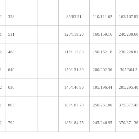
2
358
85/83.51
110/111.62
165/167.85
1
511
120/119.20
160/159.16
240/239.60
2
488
115/113.83
150/152.16
230/228.81
1
649
150/151.39
200/202.36
305/304.3
2
630
145/146.96
195/196.44
295/295.40
1
805
185/187.78
250/251.00
375/377.45
2
792
185/184.75
245/246.95
370/371.36